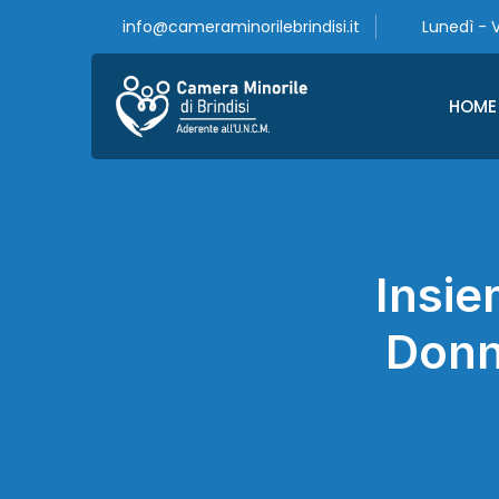
info@cameraminorilebrindisi.it
Lunedì - V
HOME
Insie
Donn