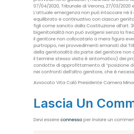
07/04/2020, Tribunale di Verona, 27/03/2020 e
L’attuale emergenza non può intaccare né il d
equilibrato e continuativo con ciascun genitor
figli come sancito dalla Costituzione all’art. 3
bigenitorialità non può svolgersi senza la fre
il genitore non collocatario a mera figura ev
purtroppo, nei provvedimenti emanati dai Tribu
della genitorialità da parte del genitore non c
il termine stesso visita è sintomatico) dei pro
condotte di approfittamento di “posizione d
nei confronti dell’altro genitore, che è necess
Avvocato Vita Calò Presidente Camera Minoril
Lascia Un Com
Devi essere
connesso
per inviare un commen