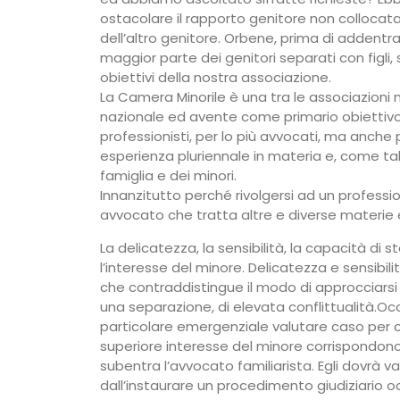
ostacolare il rapporto genitore non collocat
dell’altro genitore. Orbene, prima di addentra
maggior parte dei genitori separati con figli, 
obiettivi della nostra associazione.
La Camera Minorile è una tra le associazioni na
nazionale ed avente come primario obiettivo 
professionisti, per lo più avvocati, ma anche 
esperienza pluriennale in materia e, come tali
famiglia e dei minori.
Innanzitutto perché rivolgersi ad un professio
avvocato che tratta altre e diverse materie e
La delicatezza, la sensibilità, la capacità di st
l’interesse del minore. Delicatezza e sensibil
che contraddistingue il modo di approcciarsi al
una separazione, di elevata conflittualità.O
particolare emergenziale valutare caso per c
superiore interesse del minore corrispondono a
subentra l’avvocato familiarista. Egli dovrà va
dall’instaurare un procedimento giudiziario 