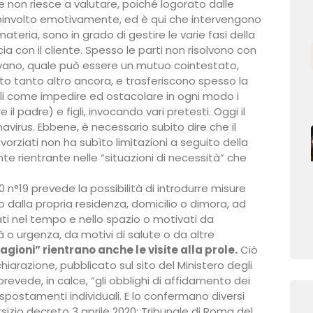
 non riesce a valutare, poiché logorato dalle
 coinvolto emotivamente, ed è qui che intervengono
materia, sono in grado di gestire le varie fasi della
a con il cliente. Spesso le parti non risolvono con
ivano, quale può essere un mutuo cointestato,
to tanto altro ancora, e trasferiscono spesso la
 come impedire ed ostacolare in ogni modo i
l padre) e figli, invocando vari pretesti. Oggi il
avirus. Ebbene, è necessario subito dire che il
 divorziati non ha subìto limitazioni a seguito della
 rientrante nelle “situazioni di necessità” che
20 n°19 prevede la possibilità di introdurre misure
 dalla propria residenza, domicilio o dimora, ad
ati nel tempo e nello spazio o motivati da
à o urgenza, da motivi di salute o da altre
agioni” rientrano anche le visite alla prole.
Ciò
arazione, pubblicato sul sito del Ministero degli
prevede, in calce, “gli obblighi di affidamento dei
spostamenti individuali. E lo confermano diversi
rsizio decreto 3 aprile 2020; Tribunale di Roma del