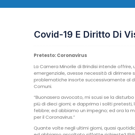
Covid-19 E Diritto Di Vi
Pretesto: Coronavirus
La Camera Minorile di Brindisi intende offrire,
emergenziale, avesse necessità di dirimere s
problematiche insorte successivamente al div
Comuni.
“Buonasera avvocato, mi scusi se la disturb
più di dieci giorni; e dapprima i soliti pretes
febbre; ed abbiamo un impegno; ed ora la m
per il Coronavirus.”
Quante volte negli ultimi giorni, quasi quotid
ed abbiamo ascoltato siffatte richieste? Ebb