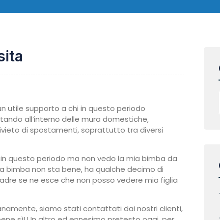
sita
 un utile supporto a chi in questo periodo
tando all’interno delle mura domestiche,
ieto di spostamenti, soprattutto tra diversi
o in questo periodo ma non vedo la mia bimba da
ti, la bimba non sta bene, ha qualche decimo di
adre se ne esce che non posso vedere mia figlia
ianamente, siamo stati contattati dai nostri clienti,
ene sì! Un altro ed ennesimo pretesto oggi, per