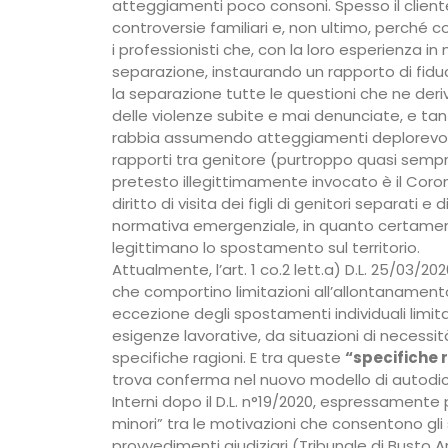
atteggiamenti poco consoni. Spesso il cliente
controversie familiari e, non ultimo, perché
i professionisti che, con la loro esperienza in 
separazione, instaurando un rapporto di fiduci
la separazione tutte le questioni che ne der
delle violenze subite e mai denunciate, e tan
rabbia assumendo atteggiamenti deplorevoli
rapporti tra genitore (purtroppo quasi sempre i
pretesto illegittimamente invocato è il Coron
diritto di visita dei figli di genitori separati e
normativa emergenziale, in quanto certamente
legittimano lo spostamento sul territorio.
Attualmente, l’art. 1 co.2 lett.a) D.L. 25/03/20
che comportino limitazioni all’allontanamento
eccezione degli spostamenti individuali limit
esigenze lavorative, da situazioni di necessit
specifiche ragioni. E tra queste
“specifiche r
trova conferma nel nuovo modello di autodichi
Interni dopo il D.L. n°19/2020, espressamente 
minori” tra le motivazioni che consentono gli 
provvedimenti giudiziari (Tribunale di Busto A