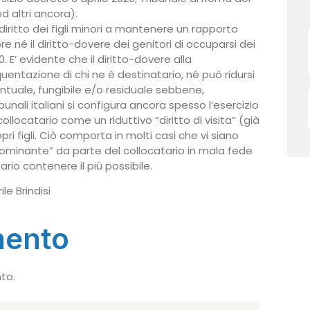
d altri ancora).
iritto dei figli minori a mantenere un rapporto
e né il diritto-dovere dei genitori di occuparsi dei
0. E’ evidente che il diritto-dovere alla
quentazione di chi ne è destinatario, né può ridursi
entuale, fungibile e/o residuale sebbene,
nali italiani si configura ancora spesso l’esercizio
ollocatario come un riduttivo “diritto di visita” (già
pri figli. Ciò comporta in molti casi che vi siano
ominante” da parte del collocatario in mala fede
ario contenere il più possibile.
e Brindisi
mento
to.