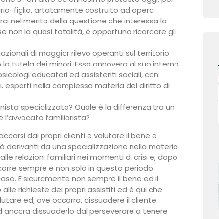
ario-figlio, artatamente costruito ad opera
rci nel merito della questione che interessa la
se non la quasi totalità, è opportuno ricordare gli
zionali di maggior rilevo operanti sul territorio
la tutela dei minori. Essa annovera al suo interno
psicologi educatori ed assistenti sociali, con
, esperti nella complessa materia del diritto di
nista specializzato? Quale è la differenza tra un
 l’avvocato familiarista?
accarsi dai propri clienti e valutare il bene e
ità derivanti da una specializzazione nella materia
le relazioni familiari nei momenti di crisi e, dopo
ccorre sempre e non solo in questo periodo
aso. E sicuramente non sempre il bene ed il
lle richieste dei propri assistiti ed è qui che
lutare ed, ove occorra, dissuadere il cliente
od ancora dissuaderlo dal perseverare a tenere